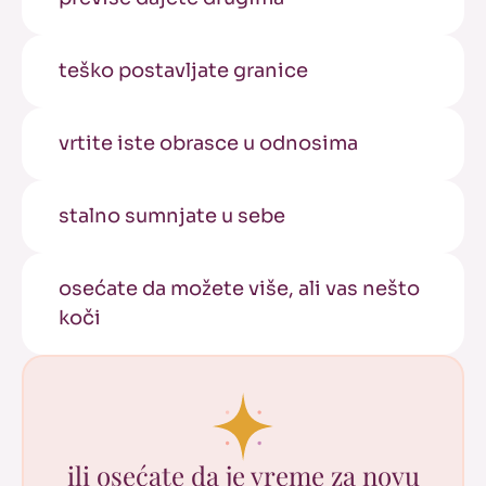
teško postavljate granice
vrtite iste obrasce u odnosima
stalno sumnjate u sebe
osećate da možete više, ali vas nešto
koči
ili osećate da je vreme za novu