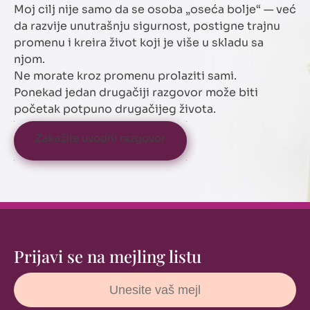
Moj cilj nije samo da se osoba „oseća bolje“ — već
da razvije unutrašnju sigurnost, postigne trajnu
promenu i kreira život koji je više u skladu sa
njom.
Ne morate kroz promenu prolaziti sami.
Ponekad jedan drugačiji razgovor može biti
početak potpuno drugačijeg života.
Zakažite uvodni razgovor
Prijavi se na mejling listu