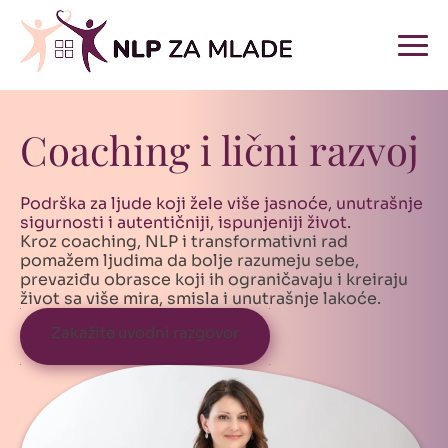
Coaching i lični razvoj
Podrška za ljude koji žele više jasnoće, unutrašnje
sigurnosti i autentičniji, ispunjeniji život.
Kroz coaching, NLP i transformativni rad
pomažem ljudima da bolje razumeju sebe,
prevaziđu obrasce koji ih ograničavaju i kreiraju
život sa više mira, smisla i unutrašnje lakoće.
Zakažite uvodni razgovor