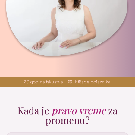
20 godina iskustva
hiljade polaznika
Kada je
pravo vreme
za
promenu?