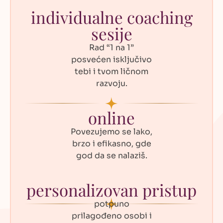
individualne coaching
sesije
Rad “1 na 1”
posvećen isključivo
tebi i tvom ličnom
razvoju.
online
Povezujemo se lako,
brzo i efikasno, gde
god da se nalaziš.
personalizovan pristup
potpuno
prilagođeno osobi i