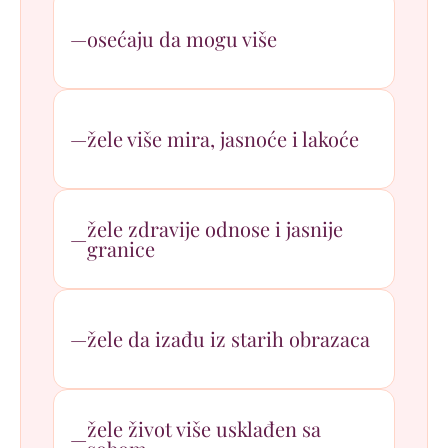
osećaju da mogu više
žele više mira, jasnoće i lakoće
žele zdravije odnose i jasnije
granice
žele da izađu iz starih obrazaca
žele život više usklađen sa