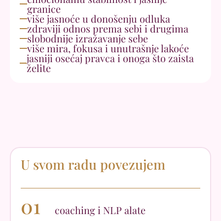
granice
više jasnoće u donošenju odluka
zdraviji odnos prema sebi i drugima
slobodnije izražavanje sebe
više mira, fokusa i unutrašnje lakoće
jasniji osećaj pravca i onoga što zaista
želite
U svom radu povezujem
01
coaching i NLP alate