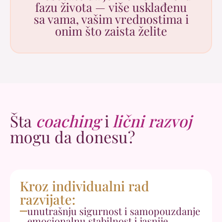
fazu života — više usklađenu
sa vama, vašim vrednostima i
onim što zaista želite
Šta
coaching
i
lični razvoj
mogu da donesu?
Kroz individualni rad
razvijate:
unutrašnju sigurnost i samopouzdanje
emocionalnu stabilnost i jasnije