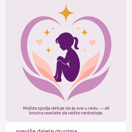
Možda spolja deluje da je sve u redu — ali
iznutra osećate da nešto nedostaje.
previše dajete drugima