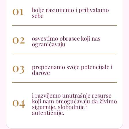
01
bolje razumemo i prihvatamo
sebe
02
osvestimo obrasce koji nas
ograničavaju
03
prepoznamo svoje potencijale i
darove
i razvijemo unutrašnje resurse
04
koji nam omogućavaju da živimo
sigurnije, slobodnije i
autentičnije.