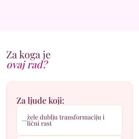
Za koga je
ovaj rad?
Za ljude koji:
žele dublju transformaciju i
lični rast