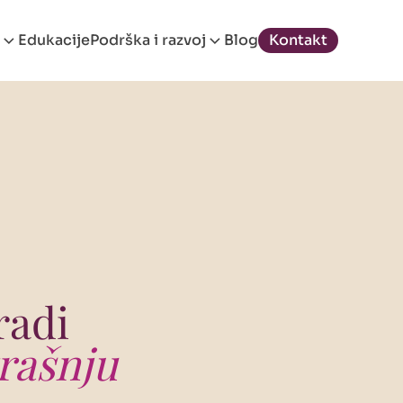
Edukacije
Podrška i razvoj
Blog
Kontakt
radi
rašnju