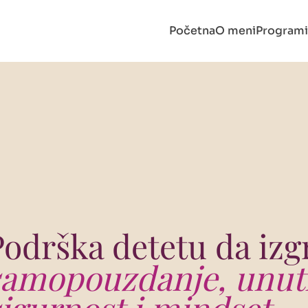
Početna
O meni
Programi
Podrška detetu da izg
samopouzdanje, unut
sigurnost i mindset