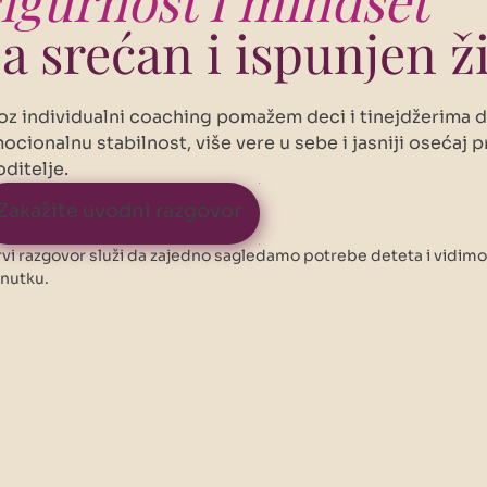
a srećan i ispunjen ž
oz individualni coaching pomažem deci i tinejdžerima da
ocionalnu stabilnost, više vere u sebe i jasniji osećaj p
oditelje.
Zakažite uvodni razgovor
rvi razgovor služi da zajedno sagledamo potrebe deteta i vidimo
enutku.