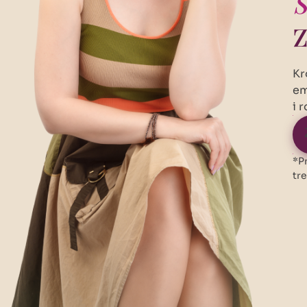
z
Kr
em
i r
*P
tr