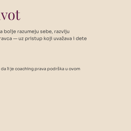
ivot
 bolje razumeju sebe, razviju
ravca — uz pristup koji uvažava i dete
 da li je coaching prava podrška u ovom