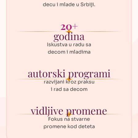
decu i mlade u Srbiji.
20+
godina
Iskustva u radu sa
decom i mladima
autorski programi
razvijani kroz praksu
i rad sa decom
vidljive promene
Fokus na stvarne
promene kod deteta