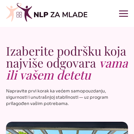
Izaberite podršku koja
najviše odgovara
vama
ili vašem detetu
Napravite prvi korak ka većem samopouzdanju,
sigurnosti i unutrašnjoj stabilnosti — uz program
prilagođen vašim potrebama.